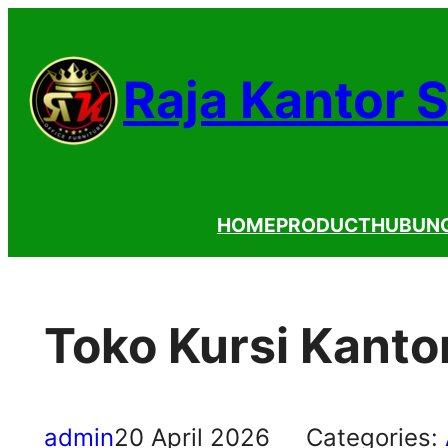
Lewati
ke
Raja Kantor 
konten
HOME
PRODUCT
HUBUNG
Toko Kursi Kanto
admin
20 April 2026
Categories: