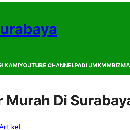
Surabaya
I KAMI
YOUTUBE CHANNEL
PADI UMKM
MBIZMA
r Murah Di Surabay
Artikel