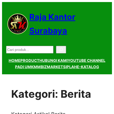
Lewati
ke
Raja Kantor
konten
Surabaya
Pencarian
HOME
PRODUCT
HUBUNGI KAMI
YOUTUBE CHANNEL
PADI UMKM
MBIZMARKET
SIPLAH
E-KATALOG
Kategori:
Berita