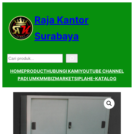
Lewati
ke
Raja Kantor
konten
Surabaya
Pencarian
HOME
PRODUCT
HUBUNGI KAMI
YOUTUBE CHANNEL
PADI UMKM
MBIZMARKET
SIPLAH
E-KATALOG