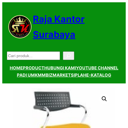
Lewati
ke
Raja Kantor
konten
Surabaya
Pencarian
HOME
PRODUCT
HUBUNGI KAMI
YOUTUBE CHANNEL
PADI UMKM
MBIZMARKET
SIPLAH
E-KATALOG