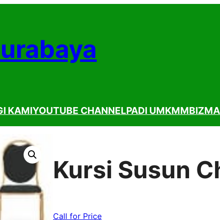
Surabaya
I KAMI
YOUTUBE CHANNEL
PADI UMKM
MBIZMA
Kursi Susun Ch
Call for Price