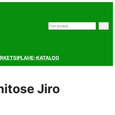
Pencarian
RKET
SIPLAH
E-KATALOG
itose Jiro