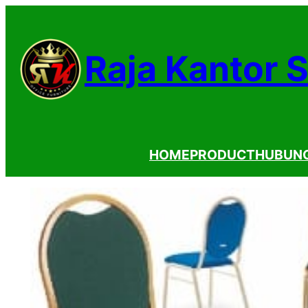
Lewati
ke
Raja Kantor 
konten
HOME
PRODUCT
HUBUNG