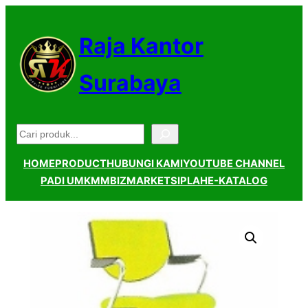
Lewati
ke
Raja Kantor
konten
Surabaya
Pencarian
HOME
PRODUCT
HUBUNGI KAMI
YOUTUBE CHANNEL
PADI UMKM
MBIZMARKET
SIPLAH
E-KATALOG