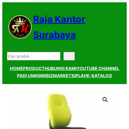
Lewati
ke
Raja Kantor
konten
Surabaya
Pencarian
HOME
PRODUCT
HUBUNGI KAMI
YOUTUBE CHANNEL
PADI UMKM
MBIZMARKET
SIPLAH
E-KATALOG