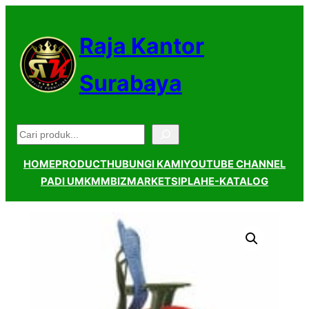
Lewati
ke
Raja Kantor
konten
Surabaya
Pencarian
HOME
PRODUCT
HUBUNGI KAMI
YOUTUBE CHANNEL
PADI UMKM
MBIZMARKET
SIPLAH
E-KATALOG