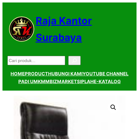
Lewati
ke
Raja Kantor
konten
Surabaya
Pencarian
HOME
PRODUCT
HUBUNGI KAMI
YOUTUBE CHANNEL
PADI UMKM
MBIZMARKET
SIPLAH
E-KATALOG