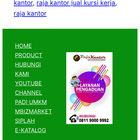
kantor
, 
raja kantor jual kursi kerja
, 
raja kantor
HOME
PRODUCT
HUBUNGI
KAMI
YOUTUBE
CHANNEL
PADI UMKM
MBIZMARKET
SIPLAH
E-KATALOG