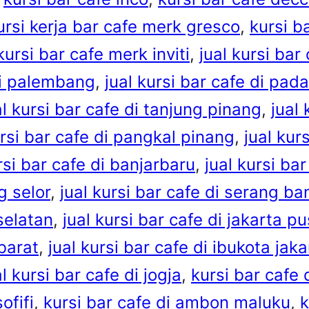
ursi kerja bar cafe merk gresco
, 
kursi b
kursi bar cafe merk inviti
, 
jual kursi bar
 di palembang
, 
jual kursi bar cafe di pad
al kursi bar cafe di tanjung pinang
, 
jual 
ursi bar cafe di pangkal pinang
, 
jual kur
rsi bar cafe di banjarbaru
, 
jual kursi ba
g selor
, 
jual kursi bar cafe di serang ba
 selatan
, 
jual kursi bar cafe di jakarta p
 barat
, 
jual kursi bar cafe di ibukota jaka
al kursi bar cafe di jogja
, 
kursi bar cafe 
ofifi
, 
kursi bar cafe di ambon maluku
, 
k