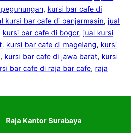
ua pegunungan
, 
kursi bar cafe di
al kursi bar cafe di banjarmasin
, 
jual
, 
kursi bar cafe di bogor
, 
jual kursi
t
, 
kursi bar cafe di magelang
, 
kursi
h
, 
kursi bar cafe di jawa barat
, 
kursi
rsi bar cafe di raja bar cafe
, 
raja
Raja Kantor Surabaya