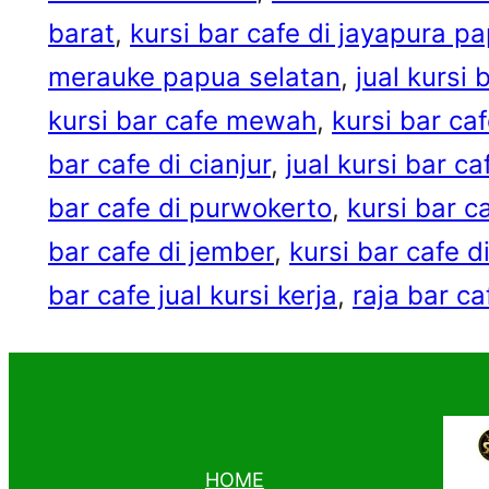
barat
, 
kursi bar cafe di jayapura p
merauke papua selatan
, 
jual kursi
kursi bar cafe mewah
, 
kursi bar caf
bar cafe di cianjur
, 
jual kursi bar c
bar cafe di purwokerto
, 
kursi bar c
bar cafe di jember
, 
kursi bar cafe d
bar cafe jual kursi kerja
, 
raja bar ca
HOME