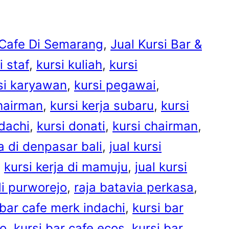
& Cafe Di Semarang
, 
Jual Kursi Bar &
i staf
, 
kursi kuliah
, 
kursi
si karyawan
, 
kursi pegawai
, 
chairman
, 
kursi kerja subaru
, 
kursi
ndachi
, 
kursi donati
, 
kursi chairman
, 
ja di denpasar bali
, 
jual kursi
, 
kursi kerja di mamuju
, 
jual kursi
 di purworejo
, 
raja batavia perkasa
, 
 bar cafe merk indachi
, 
kursi bar
co
, 
kursi bar cafe ecos
, 
kursi bar