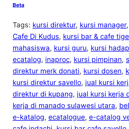
Beta
Tags:
kursi direktur
, 
kursi manager
,
Cafe Di Kudus
, 
kursi bar & cafe tige
mahasiswa
, 
kursi guru
, 
kursi hada
ecatalog
, 
inaproc
, 
kursi pimpinan
, 
direktur merk donati
, 
kursi dosen
, 
kursi direktur savello
, 
jual kursi ke
direktur di kupang
, 
jual kursi kerja
kerja di manado sulawesi utara
, 
bel
e-katalog
, 
ecatalogue
, 
e-catalog ve
cafe indachi
, 
kursi bar cafe savello
,