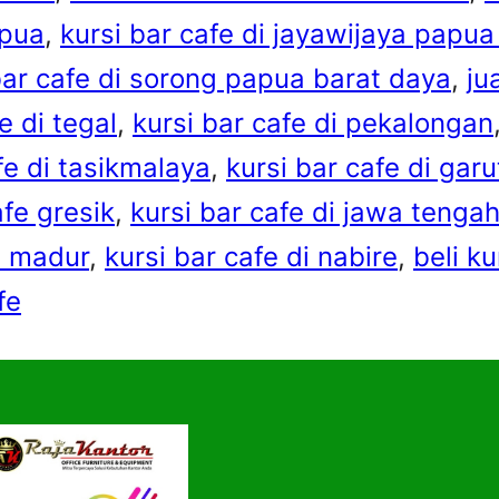
apua
, 
kursi bar cafe di jayawijaya pap
 bar cafe di sorong papua barat daya
, 
ju
e di tegal
, 
kursi bar cafe di pekalongan
afe di tasikmalaya
, 
kursi bar cafe di garu
afe gresik
, 
kursi bar cafe di jawa tenga
i madur
, 
kursi bar cafe di nabire
, 
beli ku
fe