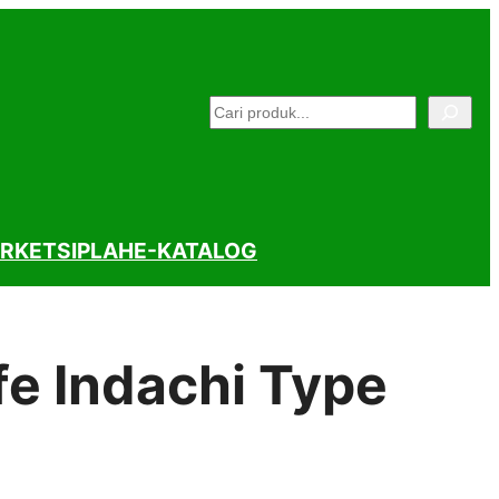
Pencarian
RKET
SIPLAH
E-KATALOG
fe Indachi Type