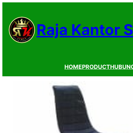
Lewati
ke
Raja Kantor 
konten
HOME
PRODUCT
HUBUNG