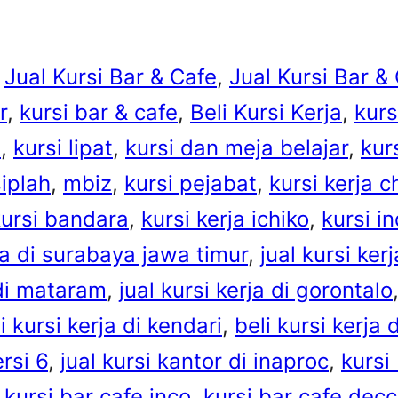
 
Jual Kursi Bar & Cafe
, 
Jual Kursi Bar 
r
, 
kursi bar & cafe
, 
Beli Kursi Kerja
, 
kurs
p
, 
kursi lipat
, 
kursi dan meja belajar
, 
kur
siplah
, 
mbiz
, 
kursi pejabat
, 
kursi kerja 
kursi bandara
, 
kursi kerja ichiko
, 
kursi i
rja di surabaya jawa timur
, 
jual kursi ker
 di mataram
, 
jual kursi kerja di gorontalo
i kursi kerja di kendari
, 
beli kursi kerja
rsi 6
, 
jual kursi kantor di inaproc
, 
kursi
 
kursi bar cafe inco
, 
kursi bar cafe dec