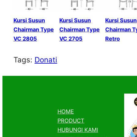
Kursi Susun
Kursi Susun
Kursi Susun
Chairman Type
Chairman Type
Chairman T
VC 2805
VC 2705
Retro
Tags:
Donati
HOME
PRODUCT
HUBUNGI KAMI