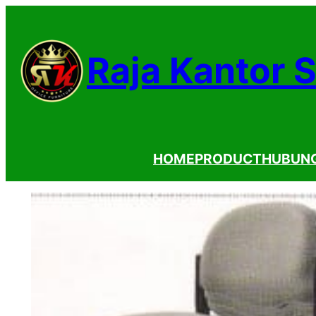
Lewati
ke
Raja Kantor 
konten
HOME
PRODUCT
HUBUNG