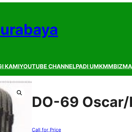
Surabaya
I KAMI
YOUTUBE CHANNEL
PADI UMKM
MBIZMA
DO-69 Oscar/
Call for Price