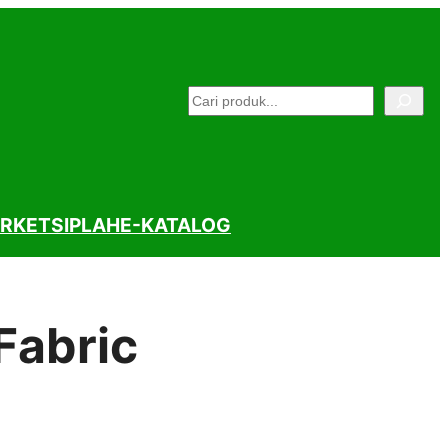
Pencarian
RKET
SIPLAH
E-KATALOG
Fabric