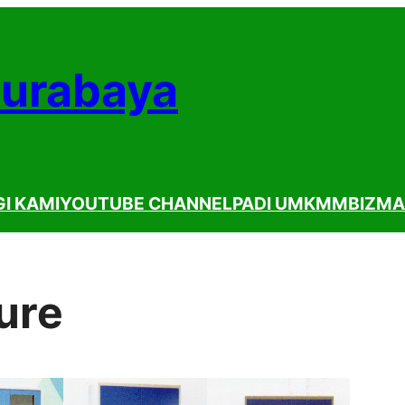
Surabaya
I KAMI
YOUTUBE CHANNEL
PADI UMKM
MBIZMA
ure