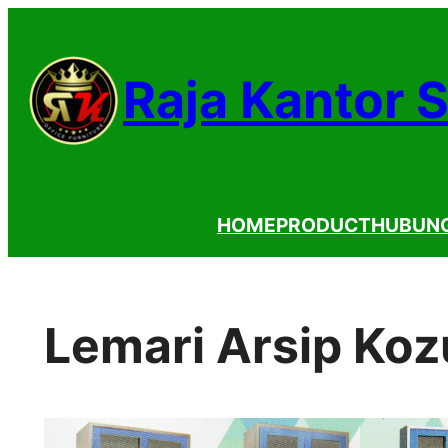
Lewati
ke
Raja Kantor 
konten
HOME
PRODUCT
HUBUNG
Lemari Arsip Koz