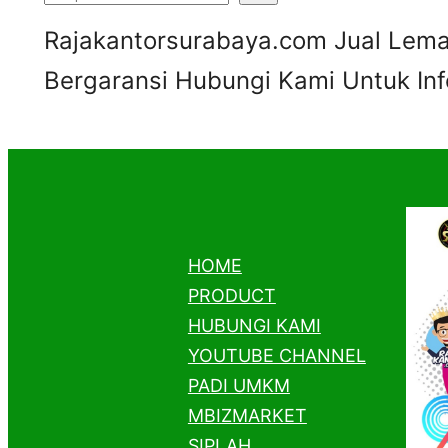
S
Rajakantorsurabaya.com Jual Lemar
e
Bergaransi Hubungi Kami Untuk I
a
r
c
h
HOME
PRODUCT
HUBUNGI KAMI
YOUTUBE CHANNEL
PADI UMKM
MBIZMARKET
SIPLAH