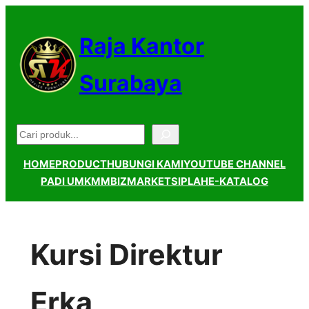
Lewati
ke
Raja Kantor
konten
Surabaya
Pencarian
HOME
PRODUCT
HUBUNGI KAMI
YOUTUBE CHANNEL
PADI UMKM
MBIZMARKET
SIPLAH
E-KATALOG
Kursi Direktur
Erka