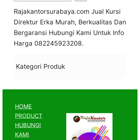
e
Rajakantorsurabaya.com Jual Kursi
a
Direktur Erka Murah, Berkualitas Dan
r
Bergaransi Hubungi Kami Untuk Info
c
Harga 082245923208.
h
Kategori Produk
HOME
PRODUCT
HUBUNGI
KAMI