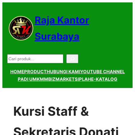
Lewati
ke
Raja Kantor
konten
Surabaya
Pencarian
HOME
PRODUCT
HUBUNGI KAMI
YOUTUBE CHANNEL
PADI UMKM
MBIZMARKET
SIPLAH
E-KATALOG
Kursi Staff &
Sekretaris Donati