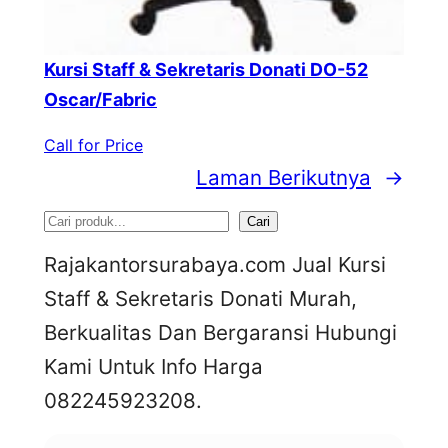
Kursi Staff & Sekretaris Donati DO-52
Oscar/Fabric
Call for Price
Laman Berikutnya
→
S
Cari
e
Rajakantorsurabaya.com Jual Kursi
a
Staff & Sekretaris Donati Murah,
r
Berkualitas Dan Bergaransi Hubungi
c
Kami Untuk Info Harga
h
082245923208.