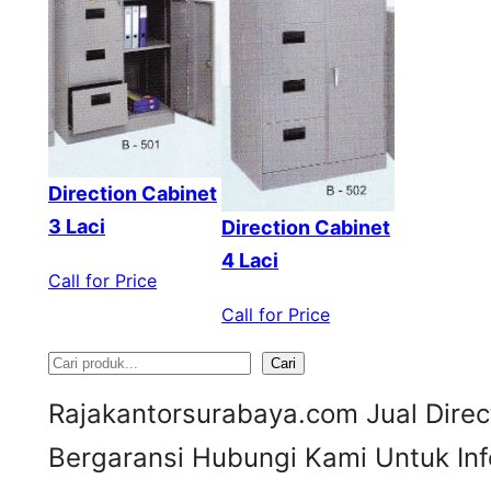
Direction Cabinet
3 Laci
Direction Cabinet
4 Laci
Call for Price
Call for Price
Cari
S
Rajakantorsurabaya.com Jual Direc
e
Bergaransi Hubungi Kami Untuk I
a