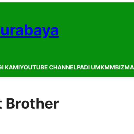
Surabaya
I KAMI
YOUTUBE CHANNEL
PADI UMKM
MBIZMA
t Brother