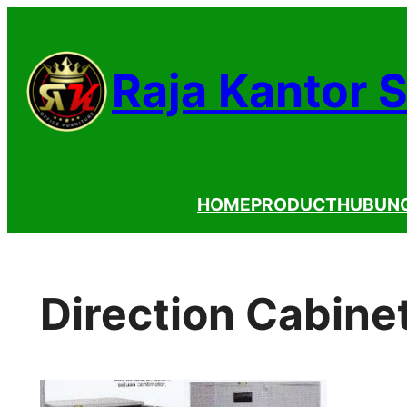
Lewati
ke
Raja Kantor 
konten
HOME
PRODUCT
HUBUNG
Direction Cabine